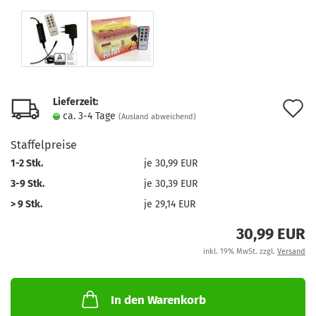
Lieferzeit:
A
ca. 3-4 Tage
(Ausland abweichend)
d
Staffelpreise
M
1-2 Stk.
je 30,99 EUR
3-9 Stk.
je 30,39 EUR
> 9 Stk.
je 29,14 EUR
30,99 EUR
inkl. 19% MwSt. zzgl.
Versand
In den Warenkorb